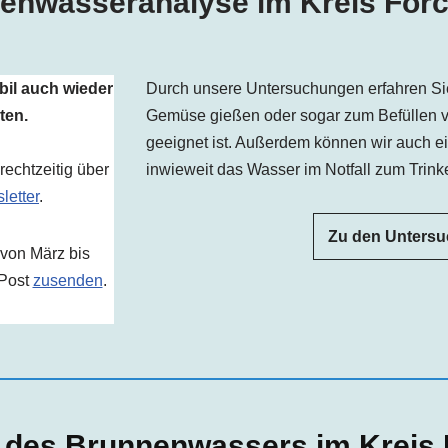
enwasseranalyse im Kreis For
bil auch wieder
Durch unsere Untersuchungen erfahren Si
ten.
Gemüse gießen oder sogar zum Befüllen 
geeignet ist. Außerdem können wir auch e
echtzeitig über
inwieweit das Wasser im Notfall zum Trinke
letter
.
Zu den Unters
 von März bis
 Post
zusenden
.
 des Brunnenwassers im Kreis