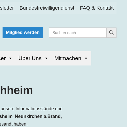
letter
Bundesfreiwilligendienst
FAQ & Kontakt
Search Button
Search
Mitglied werden
for:
er
Über Uns
Mitmachen
chheim
 unsere Informationsstände und
sheim
,
Neunkirchen a.Brand
,
gesandt haben.