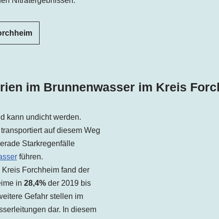
en Nitratergebnissen.
Forchheim
rien im Brunnenwasser im Kreis For
und kann undicht werden.
transportiert auf diesem Weg
erade Starkregenfälle
asser
führen.
Kreis Forchheim fand der
eime in
28,4%
der 2019 bis
eitere Gefahr stellen im
serleitungen dar. In diesem