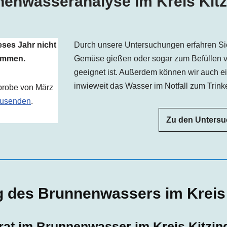
enwasseranalyse im Kreis Kit
eses Jahr nicht
Durch unsere Untersuchungen erfahren Si
kommen.
Gemüse gießen oder sogar zum Befüllen 
geeignet ist. Außerdem können wir auch e
inwieweit das Wasser im Notfall zum Trinke
probe von März
usenden
.
Zu den Unters
g des Brunnenwassers im Kreis 
trat im Brunnenwasser im Kreis Kitzin