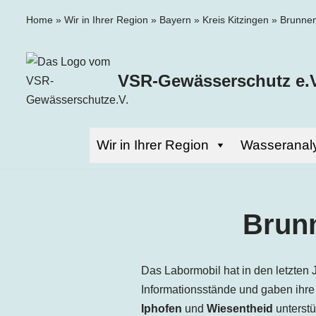
Home
»
Wir in Ihrer Region
»
Bayern
»
Kreis Kitzingen
»
Brunnen
Zum
Inhalt
VSR-Gewässerschutz e.V
springen
Wir in Ihrer Region
Wasseranal
Brunn
Das Labormobil hat in den letzten 
Informationsstände und gaben ihre
Iphofen
und
Wiesentheid
unterstü