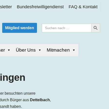
letter
Bundesfreiwilligendienst
FAQ & Kontakt
Search Button
Search
Mitglied werden
for:
er
Über Uns
Mitmachen
zingen
er besuchten unsere
 durch Bürger aus
Dettelbach
,
esandt haben.