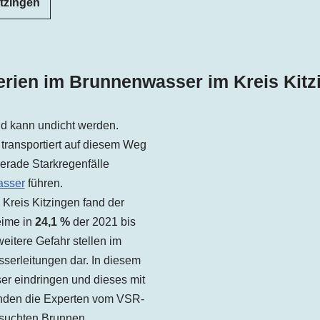
itzingen
erien im Brunnenwasser im Kreis Kitz
und kann undicht werden.
transportiert auf diesem Weg
erade Starkregenfälle
asser
führen.
Kreis Kitzingen fand der
eime in
24,1 %
der 2021 bis
eitere Gefahr stellen im
serleitungen dar. In diesem
r eindringen und dieses mit
fanden die Experten vom VSR-
suchten Brunnen.