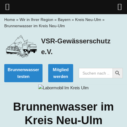
Home
»
Wir in Ihrer Region
»
Bayern
»
Kreis Neu-Ulm
»
Brunnenwasser im Kreis Neu-Ulm
Zum
Inhalt
VSR-Gewässerschutz
springen
e.V.
Search Button
Brunnenwasser
Mitglied
Search
for:
testen
werden
Brunnenwasser im
Kreis Neu-Ulm