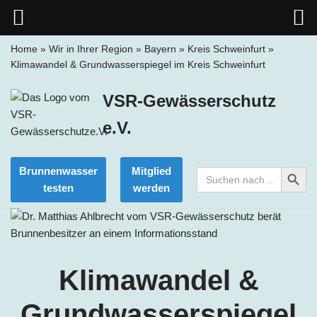
Home
»
Wir in Ihrer Region
»
Bayern
»
Kreis Schweinfurt
»
Klimawandel & Grundwasserspiegel im Kreis Schweinfurt
Zum
Inhalt
VSR-Gewässerschutz
springen
e.V.
Search Button
Brunnenwasser
Mitglied
Search
for:
testen
werden
Klimawandel &
Grundwasserspiegel