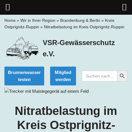
Home
»
Wir in Ihrer Region
»
Brandenburg & Berlin
»
Kreis
Ostprignitz-Ruppin
»
Nitratbelastung im Kreis Ostprignitz-Ruppin
Zum
Inhalt
VSR-Gewässerschutz
springen
e.V.
Search Button
Brunnenwasser
Mitglied
Search
for:
testen
werden
Nitratbelastung im
Kreis Ostprignitz-