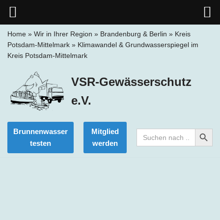
Home
»
Wir in Ihrer Region
»
Brandenburg & Berlin
»
Kreis
Potsdam-Mittelmark
»
Klimawandel & Grundwasserspiegel im
Zum
Kreis Potsdam-Mittelmark
Inhalt
springen
VSR-Gewässerschutz
e.V.
Search Button
Brunnenwasser
Mitglied
Search
for:
testen
werden