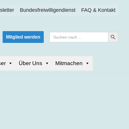
letter
Bundesfreiwilligendienst
FAQ & Kontakt
Search Button
Search
Mitglied werden
for:
er
Über Uns
Mitmachen