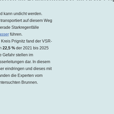
und kann undicht werden.
transportiert auf diesem Weg
erade Starkregenfälle
asser
führen.
 Kreis
Prignitz
fand der VSR-
in
22,5 %
der 2021 bis 202
5
 Gefahr stellen im
serleitungen dar. In diesem
r eindringen und dieses mit
 fanden die Experten vom
ntersuchten Brunnen.