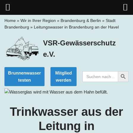
Home
»
Wir in Ihrer Region
»
Brandenburg & Berlin
»
Stadt
Brandenburg
»
Leitungswasser in Brandenburg an der Havel
Zum
Inhalt
VSR-Gewässerschutz
springen
e.V.
Search Button
Brunnenwasser
Mitglied
Search
for:
testen
werden
Trinkwasser aus der
Leitung in