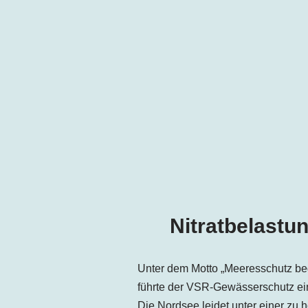
Nitratbelastu
Unter dem Motto „Meeresschutz be
führte der VSR-Gewässerschutz ein
Die Nordsee leidet unter einer zu h