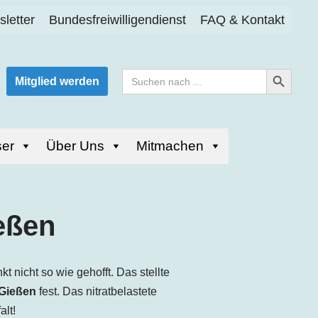
letter
Bundesfreiwilligendienst
FAQ & Kontakt
Search Button
Search
Mitglied werden
for:
er
Über Uns
Mitmachen
ießen
 nicht so wie gehofft. Das stellte
Gießen
fest. Das nitratbelastete
lt!