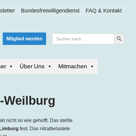
letter
Bundesfreiwilligendienst
FAQ & Kontakt
Search Button
Search
Mitglied werden
for:
er
Über Uns
Mitmachen
g-Weilburg
 nicht so wie gehofft. Das stellte
Limburg
fest. Das nitratbelastete