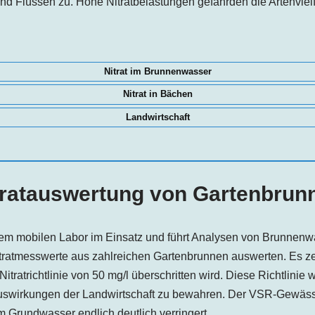
d Flüssen zu. Hohe Nitratbelastungen gefährden die Artenvielfa
Nitrat im Brunnenwasser
Nitrat in Bächen
Landwirtschaft
tratauswertung von Gartenbrun
em mobilen Labor im Einsatz und führt Analysen von Brunnenw
tratmesswerte aus zahlreichen Gartenbrunnen auswerten. Es zei
itratrichtlinie von 50 mg/l überschritten wird. Diese Richtlinie
uswirkungen der Landwirtschaft zu bewahren. Der VSR-Gewässer
im Grundwasser endlich deutlich verringert.