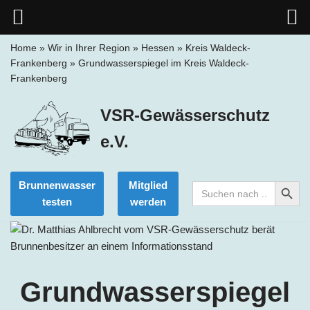
Home
»
Wir in Ihrer Region
»
Hessen
»
Kreis Waldeck-
Frankenberg
»
Grundwasserspiegel im Kreis Waldeck-
Zum
Frankenberg
Inhalt
springen
VSR-Gewässerschutz
e.V.
Search Button
Brunnenwasser
Mitglied
Search
for:
testen
werden
Grundwasserspiegel