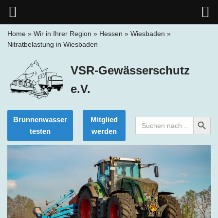
Home
»
Wir in Ihrer Region
»
Hessen
»
Wiesbaden
»
Nitratbelastung in Wiesbaden
Zum
Inhalt
VSR-Gewässerschutz
springen
e.V.
Search Button
Brunnenwasser
Mitglied
Search
for:
testen
werden