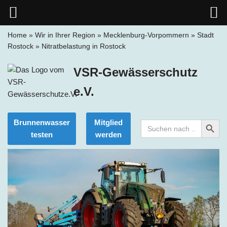
Home
»
Wir in Ihrer Region
»
Mecklenburg-Vorpommern
»
Stadt
Rostock
»
Nitratbelastung in Rostock
Zum
Inhalt
VSR-Gewässerschutz
springen
e.V.
Search Button
Brunnenwasser
Mitglied
Search
for:
testen
werden