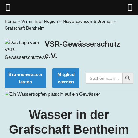
Home
»
Wir in Ihrer Region
»
Niedersachsen & Bremen
»
Grafschaft Bentheim
Zum
Inhalt
VSR-Gewässerschutz
springen
e.V.
Search Button
Brunnenwasser
Mitglied
Search
for:
testen
werden
Wasser in der
Grafschaft Bentheim