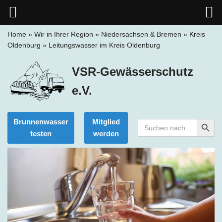
Home
»
Wir in Ihrer Region
»
Niedersachsen & Bremen
»
Kreis
Oldenburg
»
Leitungswasser im Kreis Oldenburg
Zum
Inhalt
VSR-Gewässerschutz
springen
e.V.
Search Button
Brunnenwasser
Mitglied
Search
for:
testen
werden