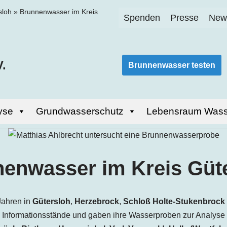
sloh
»
Brunnenwasser im Kreis
Spenden
Presse
News
.
Brunnenwasser testen
yse
Grundwasserschutz
Lebensraum Wass
enwasser im Kreis Güt
Jahren in
Gütersloh
,
Herzebrock
,
Schloß Holte-Stukenbrock
Informationsstände und gaben ihre Wasserproben zur Analyse a