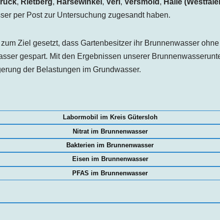
rück
,
Rietberg
,
Harsewinkel
,
Verl
,
Versmold
,
Halle (Westfale
asser per Post zur Untersuchung zugesandt haben.
zum Ziel gesetzt, dass Gartenbesitzer ihr Brunnenwasser ohn
asser gespart. Mit den Ergebnissen unserer Brunnenwasserunte
ngerung der Belastungen im Grundwasser.
Labormobil im Kreis Gütersloh
Nitrat im Brunnenwasser
Bakterien im Brunnenwasser
Eisen im Brunnenwasser
PFAS im Brunnenwasser