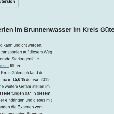
ütersloh
erien im Brunnenwasser im
Kreis
Güte
und kann undicht werden.
transportiert auf diesem Weg
erade Starkregenfälle
asser
führen.
Kreis Gütersloh fand der
eime in
15,6 %
der von 2019
e weitere Gefahr stellen im
serleitungen dar. In diesem
r eindringen und dieses mit
fanden die Experten vom
 untersuchten Brunnen.