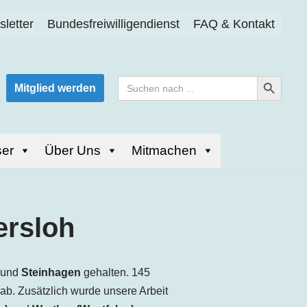
letter
Bundesfreiwilligendienst
FAQ & Kontakt
Search Button
Search
Mitglied werden
for:
er
Über Uns
Mitmachen
ersloh
und
Steinhagen
gehalten. 145
b. Zusätzlich wurde unsere Arbeit