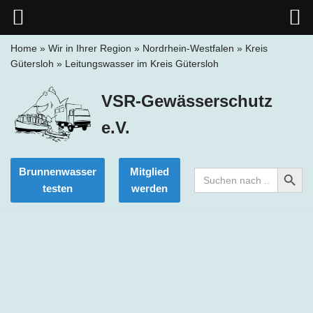
Home
»
Wir in Ihrer Region
»
Nordrhein-Westfalen
»
Kreis
Gütersloh
»
Leitungswasser im Kreis Gütersloh
Zum
Inhalt
VSR-Gewässerschutz
springen
e.V.
Search Button
Brunnenwasser
Mitglied
Search
for:
testen
werden