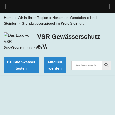
Home
»
Wir in Ihrer Region
»
Nordrhein-Westfalen
»
Kreis
Steinfurt
»
Grundwasserspiegel im Kreis Steinfurt
Zum
Inhalt
VSR-Gewässerschutz
springen
e.V.
Search Button
Brunnenwasser
Mitglied
Search
for:
testen
werden