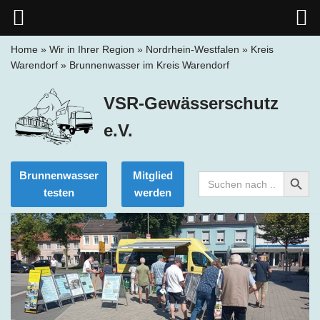
Home
»
Wir in Ihrer Region
»
Nordrhein-Westfalen
»
Kreis
Warendorf
»
Brunnenwasser im Kreis Warendorf
Zum
Inhalt
VSR-Gewässerschutz
springen
e.V.
Search Button
Brunnenwasser
Mitglied
Search
for:
testen
werden