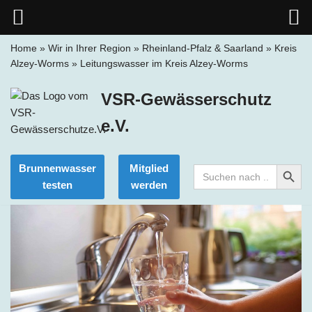
Home
»
Wir in Ihrer Region
»
Rheinland-Pfalz & Saarland
»
Kreis
Alzey-Worms
»
Leitungswasser im Kreis Alzey-Worms
Zum
Inhalt
VSR-Gewässerschutz
springen
e.V.
Search Button
Brunnenwasser
Mitglied
Search
for:
testen
werden