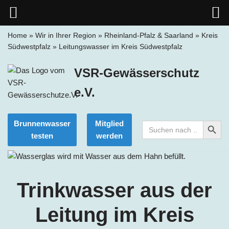
Home
»
Wir in Ihrer Region
»
Rheinland-Pfalz & Saarland
»
Kreis
Südwestpfalz
»
Leitungswasser im Kreis Südwestpfalz
Zum
Inhalt
VSR-Gewässerschutz
springen
e.V.
Search Button
Brunnenwasser
Mitglied
Search
for:
testen
werden
Trinkwasser aus der
Leitung im Kreis