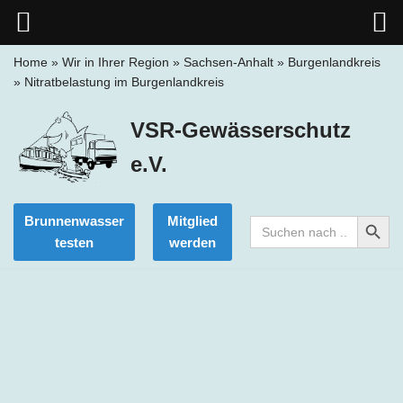
Home
»
Wir in Ihrer Region
»
Sachsen-Anhalt
»
Burgenlandkreis
»
Nitratbelastung im Burgenlandkreis
Zum
Inhalt
VSR-Gewässerschutz
springen
e.V.
Search Button
Brunnenwasser
Mitglied
Search
for:
testen
werden