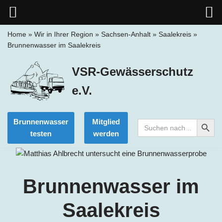
Home
»
Wir in Ihrer Region
»
Sachsen-Anhalt
»
Saalekreis
»
Brunnenwasser im Saalekreis
Zum
Inhalt
VSR-Gewässerschutz
springen
e.V.
Search Button
Brunnenwasser
Mitglied
Search
for:
testen
werden
Brunnenwasser im
Saalekreis