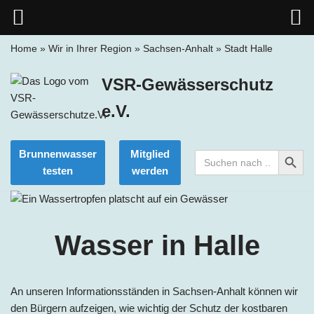
Home
»
Wir in Ihrer Region
»
Sachsen-Anhalt
»
Stadt Halle
Zum
VSR-Gewässerschutz
Inhalt
springen
e.V.
Search Button
Brunnenwasser
Mitglied
Search
for:
testen
werden
Wasser in Halle
An unseren Informationsständen in Sachsen-Anhalt können wir
den Bürgern aufzeigen, wie wichtig der Schutz der kostbaren