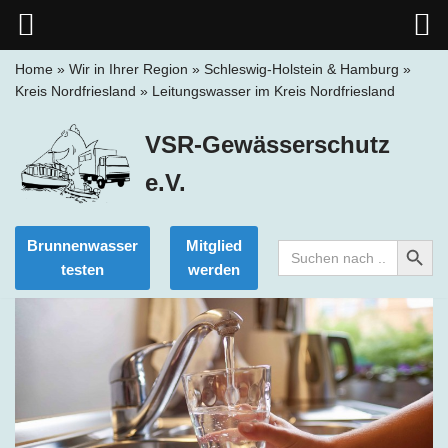
Home
»
Wir in Ihrer Region
»
Schleswig-Holstein & Hamburg
»
Kreis Nordfriesland
»
Leitungswasser im Kreis Nordfriesland
Zum
Inhalt
VSR-Gewässerschutz
springen
e.V.
Search Button
Brunnenwasser
Mitglied
Search
for:
testen
werden