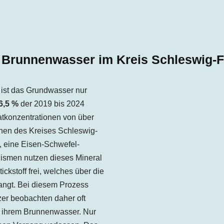
m Brunnenwasser im Kreis Schleswig-
t ist das Grundwasser nur
6,5
%
der 2019 bis 2024
tkonzentrationen von über
chen des
Kreises
Schleswig-
t, eine Eisen-Schwefel-
nismen nutzen dieses Mineral
ckstoff frei, welches über die
angt. Bei diesem Prozess
zer beobachten daher oft
n ihrem Brunnenwasser. Nur