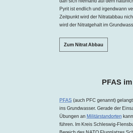
darf sich niemand auf dem natürli
Pyrit ist endlich und irgendwann v
Zeitpunkt wird der Nitratabbau nic
wird der Nitratgehalt im Grundwass
Zum Nitrat Abbau
PFAS im
PFAS
(auch PFC genannt) gelangt
ins Grundwasser. Gerade der Eins
Übungen an
Militärstandorten
kann
führen. Im
Kreis
Schleswig-Flensbu
Bereich des
NATO Flugplatzes Sc