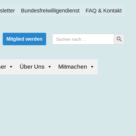
letter
Bundesfreiwilligendienst
FAQ & Kontakt
Search Button
Search
Mitglied werden
for:
er
Über Uns
Mitmachen