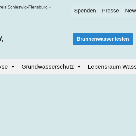
reis Schleswig-Flensburg
»
Spenden
Presse
News
.
Brunnenwasser testen
yse
Grundwasserschutz
Lebensraum Wass