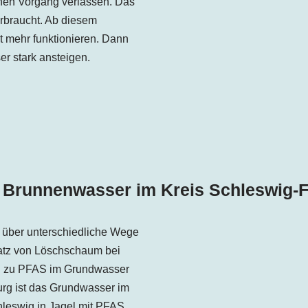
chen Vorgang verlassen. Das
erbraucht. Ab diesem
ht mehr funktionieren. Dann
er stark ansteigen.
 Brunnenwasser im
Kreis Schleswig-
 über unterschiedliche Wege
atz von Löschschaum bei
 zu PFAS im Grundwasser
rg ist das Grundwasser im
hleswig
in Jagel mit PFAS