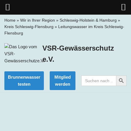
Home
»
Wir in Ihrer Region
»
Schleswig-Holstein & Hamburg
»
Kreis Schleswig-Flensburg
»
Leitungswasser im Kreis Schleswig-
Zum
Flensburg
Inhalt
springen
VSR-Gewässerschutz
e.V.
Search Button
Brunnenwasser
Mitglied
Search
for:
testen
werden