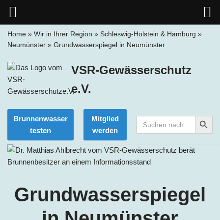
Home
»
Wir in Ihrer Region
»
Schleswig-Holstein & Hamburg
»
Neumünster
»
Grundwasserspiegel in Neumünster
Zum
Inhalt
VSR-Gewässerschutz
springen
e.V.
Search Button
Brunnenwasser
Mitglied
Search
for:
testen
werden
Grundwasserspiegel
in
Neumünster