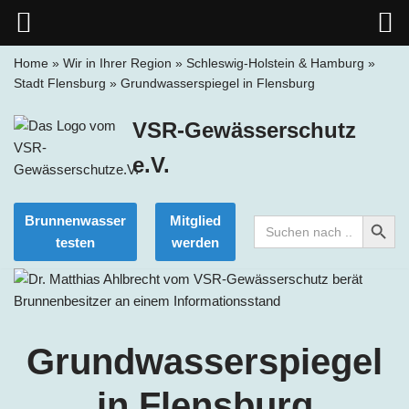
Home
»
Wir in Ihrer Region
»
Schleswig-Holstein & Hamburg
»
Stadt Flensburg
»
Grundwasserspiegel in Flensburg
Zum
Inhalt
VSR-Gewässerschutz
springen
e.V.
Search Button
Brunnenwasser
Mitglied
Search
for:
testen
werden
Grundwasserspiegel
in Flensburg