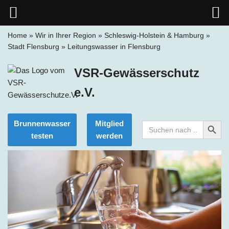
Home
»
Wir in Ihrer Region
»
Schleswig-Holstein & Hamburg
»
Stadt Flensburg
»
Leitungswasser in Flensburg
Zum
Inhalt
VSR-Gewässerschutz
springen
e.V.
Search Button
Brunnenwasser
Mitglied
Search
for:
testen
werden