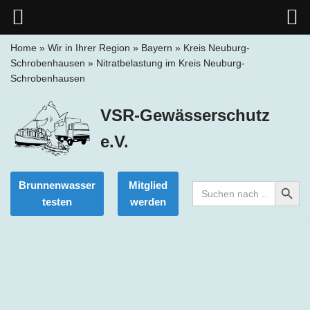
Home
»
Wir in Ihrer Region
»
Bayern
»
Kreis Neuburg-
Schrobenhausen
»
Nitratbelastung im Kreis Neuburg-
Zum
Schrobenhausen
Inhalt
springen
VSR-Gewässerschutz
e.V.
Search Button
Brunnenwasser
Mitglied
Search
for:
testen
werden